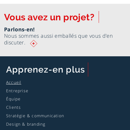
Vous avez un projet?
Parlons-en!
Nous sommes aussi emballés que vous d'en
Ouvrir
discuter.
le
formulaire
pour
nous
Apprenez
-en plus
rejoindre
Accueil
Entreprise
Équipe
Clients
Stratégie & communication
Design & branding