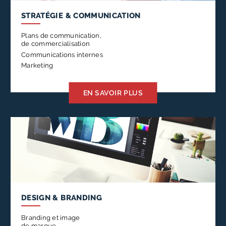
pour
STRATÉGIE
& COMMUNICATION
innover
et
Plans de communication,
de commercialisation
dépasser
Communications internes
vos
Marketing
attentes!
EN SAVOIR PLUS
DESIGN
& BRANDING
Branding et image
de marque