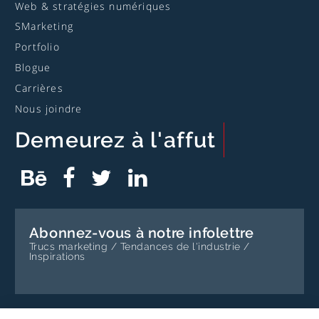
Web & stratégies numériques
SMarketing
Portfolio
Blogue
Carrières
Nous joindre
Demeurez
à l'affut
Page
Ce
Page
Ce
Compte
Ce
Profil
Ce
Behance
lien
Facebook
lien
Twitter
lien
Linkedin
lien
de
ouvrira
de
ouvrira
de
ouvrira
de
ouvrira
Bissonnette
un
Bissonnette
un
Bissonnette
un
Bissonnette
un
Communications
nouvel
Communications
nouvel
Communications
nouvel
Communications
nouvel
Impact
onglet
Impact
onglet
Impact
onglet
Impact
onglet
Abonnez-vous à notre infolettre
Trucs marketing / Tendances de l'industrie /
Inspirations