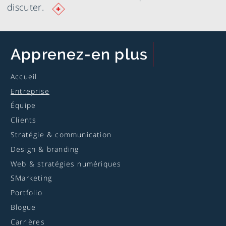
Ouvrir
discuter.
le
formulaire
pour
nous
Apprenez
-en plus
rejoindre
Accueil
Entreprise
Équipe
Clients
Stratégie & communication
Design & branding
Web & stratégies numériques
SMarketing
Portfolio
Blogue
Carrières